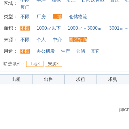
区域：
厦门
类型：
不限
厂房
土地
仓储物流
面积：
不限
1000㎡以下
1000㎡－3000㎡
3001㎡－
来源：
不限
个人
中介
园区招商
用途：
不限
办公研发
生产
仓储
其它
筛选条件：
土地
安溪
出租
出售
求租
求购
闽IC