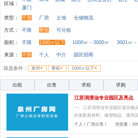
区域：
厦门
类型：
不限
厂房
土地
仓储物流
方式：
不限
整租
可分租
面积：
不限
1000㎡以下
1000㎡－3000㎡
3001㎡－
来源：
不限
个人
中介
园区招商
筛选条件：
泉州
整租
1000㎡以下
出租
出售
求租
求购
江苏润滑油专业园区及亮点
一、江苏润滑油专业园区项目概况
的复配新材料、橡塑制品、通用
个人 / 厂房出售 / 浏览量：395 