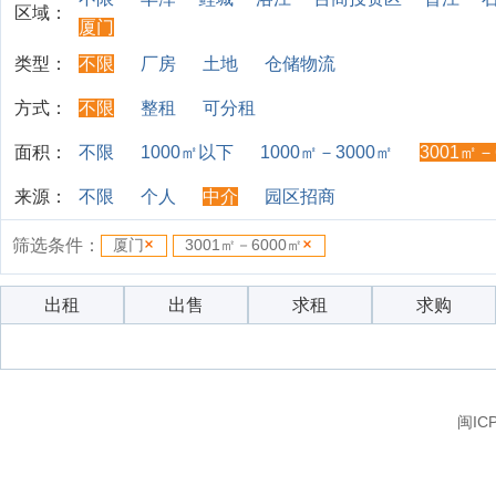
区域：
厦门
类型：
不限
厂房
土地
仓储物流
方式：
不限
整租
可分租
面积：
不限
1000㎡以下
1000㎡－3000㎡
3001㎡－
来源：
不限
个人
中介
园区招商
筛选条件：
厦门
3001㎡－6000㎡
出租
出售
求租
求购
闽IC