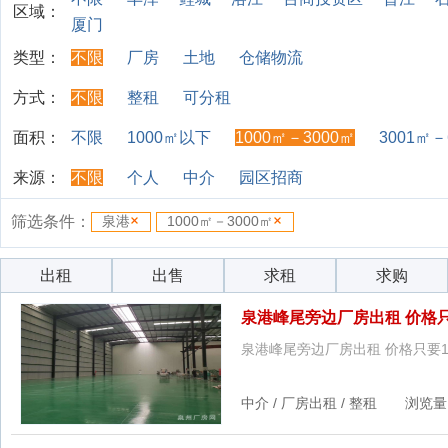
区域：
厦门
类型：
不限
厂房
土地
仓储物流
方式：
不限
整租
可分租
面积：
不限
1000㎡以下
1000㎡－3000㎡
3001㎡－
来源：
不限
个人
中介
园区招商
筛选条件：
泉港
1000㎡－3000㎡
出租
出售
求租
求购
泉港峰尾旁边厂房出租 价格只
泉港峰尾旁边厂房出租 价格只要1
中介 / 厂房出租 / 整租 浏览量：5