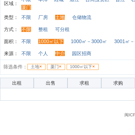
区域：
厦门
类型：
不限
厂房
土地
仓储物流
方式：
不限
整租
可分租
面积：
不限
1000㎡以下
1000㎡－3000㎡
3001㎡－
来源：
不限
个人
中介
园区招商
筛选条件：
土地
厦门
1000㎡以下
出租
出售
求租
求购
闽IC