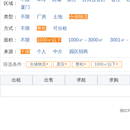
区域：
厦门
类型：
不限
厂房
土地
仓储物流
方式：
不限
整租
可分租
面积：
不限
1000㎡以下
1000㎡－3000㎡
3001㎡－
来源：
不限
个人
中介
园区招商
筛选条件：
仓储物流
惠安
整租
1000㎡以下
出租
出售
求租
求购
闽IC