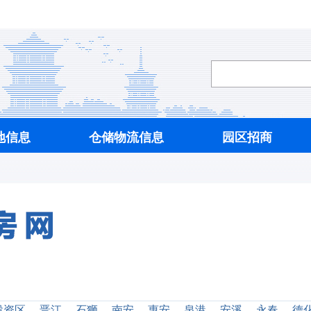
地信息
仓储物流信息
园区招商
投资区
晋江
石狮
南安
惠安
泉港
安溪
永春
德