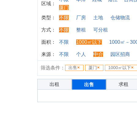
区域：
厦门
类型：
不限
厂房
土地
仓储物流
方式：
不限
整租
可分租
面积：
不限
1000㎡以下
1000㎡－30
来源：
不限
个人
中介
园区招商
筛选条件：
出售
厦门
1000㎡以下
出租
求租
出售