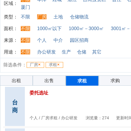
区域：
厦门
类型：
不限
厂房
土地
仓储物流
面积：
不限
1000㎡以下
1000㎡－3000㎡
3001㎡－
来源：
不限
个人
中介
园区招商
用途：
不限
办公研发
生产
仓储
其它
筛选条件：
厂房
求租
出租
出售
求购
求租
委托选址
台
商
个人 / 厂房求租 / 办公研发 浏览量：274 更新时间：6/1