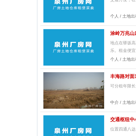
个人 / 土地出
涂岭万兆山
地点在驿坂高
乐。租金便宜
个人 / 土地出
丰海路对面
可分租年限长
中介 / 土地出
交通枢纽中
位置四通八达