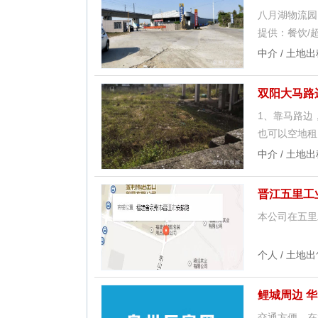
八月湖物流园
提供：餐饮/
中介 / 土地出
双阳大马路
1、靠马路边
也可以空地租
中介 / 土地出
晋江五里工
本公司在五里
个人 / 土地出
鲤城周边 华
交通方便，在