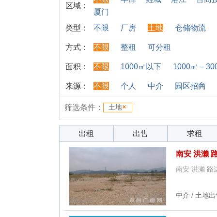
区域：
厦门
类型：
不限
厂房
土地
仓储物流
方式：
不限
整租
可分租
面积：
不限
1000㎡以下
1000㎡－30
来源：
不限
个人
中介
园区招商
筛选条件：
土地
出租
出售
求租
南安 洪濑 
南安 洪濑 路
中介 / 土地出