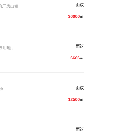
面议
构厂房出租
30000
㎡
面议
设用地，
6666
㎡
面议
地
12500
㎡
面议