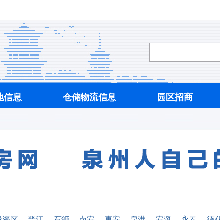
地信息
仓储物流信息
园区招商
投资区
晋江
石狮
南安
惠安
泉港
安溪
永春
德