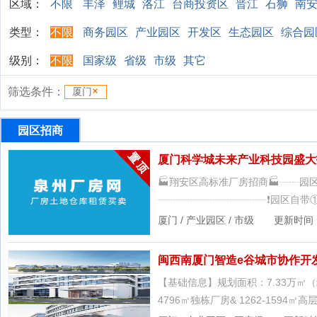
区域：
不限
丰泽
鲤城
洛江
台商投资区
晋江
石狮
南
类型：
不限
商务园区
产业园区
开发区
生态园区
综合园
级别：
不限
国家级
省级
市级
其它
筛选条件：
厦门
园区招商
厦门科学城未来产业科技园盛大
🏭翔安区高标准厂房招商🏭┈┈园区
┈┈┈┈┈┈┈┈┈┈┈❗️园区自带
厦门 / 产业园区 / 市级 更新时间：7/6
闽西南厦门智造e谷城市协作开
【基础信息】规划面积：7.33万㎡（约
4796㎡独栋厂房& 1262-1594㎡