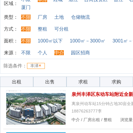
区域：
厦门
类型：
不限
厂房
土地
仓储物流
方式：
不限
整租
可分租
面积：
不限
1000㎡以下
1000㎡－3000㎡
3001㎡－
来源：
不限
个人
中介
园区招商
筛选条件：
丰泽
出租
出售
求租
求购
泉州丰泽区东动车站附近全新厂
离泉州动车站15分钟占地30亩全
18876263777李
中介 / 厂房出租 / 整租 浏览量：9