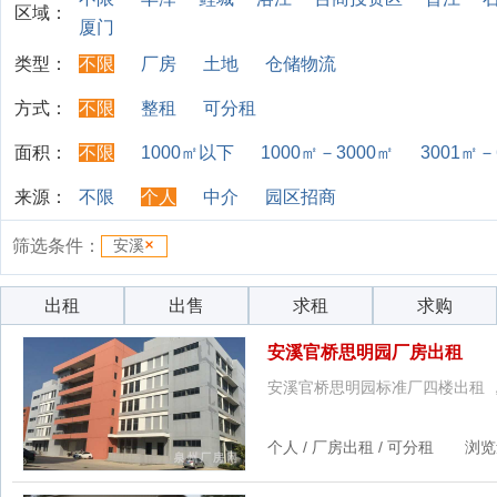
区域：
厦门
类型：
不限
厂房
土地
仓储物流
方式：
不限
整租
可分租
面积：
不限
1000㎡以下
1000㎡－3000㎡
3001㎡－
来源：
不限
个人
中介
园区招商
筛选条件：
安溪
出租
出售
求租
求购
安溪官桥思明园厂房出租
安溪官桥思明园标准厂四楼出租 
个人 / 厂房出租 / 可分租 浏览量：