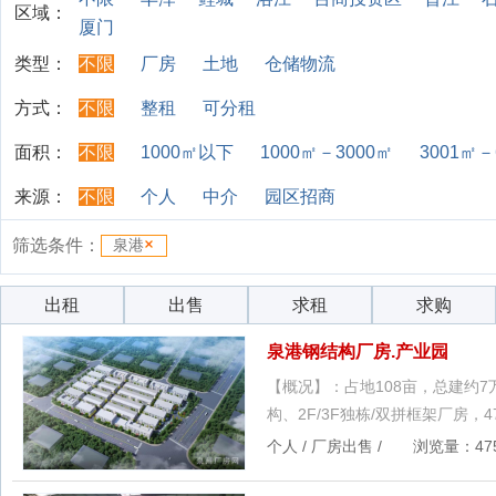
区域：
厦门
类型：
不限
厂房
土地
仓储物流
方式：
不限
整租
可分租
面积：
不限
1000㎡以下
1000㎡－3000㎡
3001㎡－
来源：
不限
个人
中介
园区招商
筛选条件：
泉港
出租
出售
求租
求购
泉港钢结构厂房.产业园
【概况】：占地108亩，总建约
构、2F/3F独栋/双拼框架厂房，
个人 / 厂房出售 / 浏览量：475 